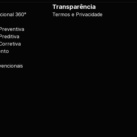
Transparência
cional 360°
Termos e Privacidade
reventiva
reditiva
orretiva
ento
vencionais